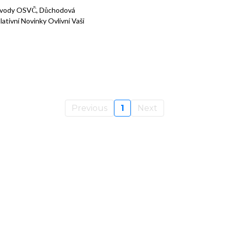
Odvody OSVČ, Důchodová
ativní Novinky Ovlivní Vaši
Previous
1
Next