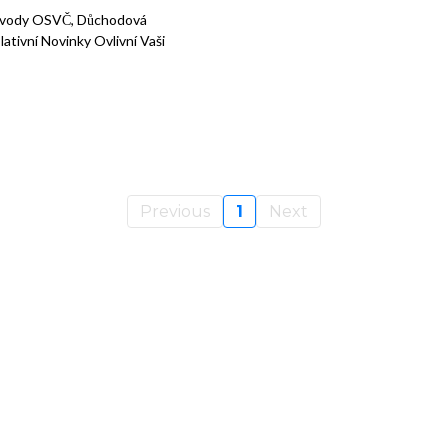
Odvody OSVČ, Důchodová
ativní Novinky Ovlivní Vaši
Previous
1
Next