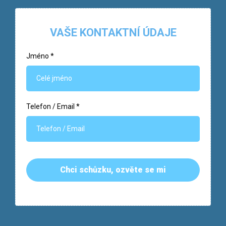
VAŠE KONTAKTNÍ ÚDAJE
Jméno
*
Telefon / Email
*
Chci schůzku, ozvěte se mi