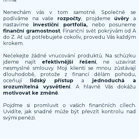
Nenechám vás v tom samotné. Společně se
podíváme na vaše
rozpočty
, projdeme
úvěry
a
nastavíme
investiční portfolia,
nebo posuneme
finanční gramostnost
. Finanční svět pokrývám od A
do Z. Ať už potřebujete cokoliv, provedu Vás každým
krokem.
Nečekejte žádné vnucování produktů. Na schůzku
jdeme najít
efektivnější řešení
, ne uzavírat
nesmyslné smlouvy. Moji klienti se mnou zůstávají
dlouhodobě, protože z financí dělám pohodu,
oceňují
lidský přístup
a
jednoduchá a
srozumitelná vysvětlení
. A hlavně Vás dokážu
motivovat ke změně
.
Pojďme si promluvit o vašich finančních cílech.
Uvidíte, jak snadné může být převzít kontrolu nad
svými penězi.