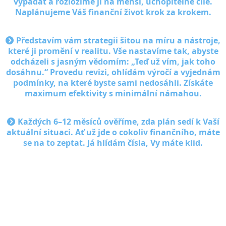
vypadat a rozložíme ji na menší, uchopitelné cíle.
Naplánujeme Váš finanční život krok za krokem.
Představím vám strategii šitou na míru a nástroje,
které ji promění v realitu. Vše nastavíme tak, abyste
odcházeli s jasným vědomím: „Teď už vím, jak toho
dosáhnu.“ Provedu revizi, ohlídám výročí a vyjednám
podmínky, na které byste sami nedosáhli. Získáte
maximum efektivity s minimální námahou.
Každých 6–12 měsíců ověříme, zda plán sedí k Vaší
aktuální situaci. Ať už jde o cokoliv finančního, máte
se na to zeptat. Já hlídám čísla, Vy máte klid.