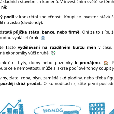
 základních stavebních kamenů. V investičním světě se těm
i ně:
ký podíl
v konkrétní společnosti. Koupí se investor stává 
l na zisku (dividendy).
odstatě
půjčka státu, bance, nebo firmě.
Oni za to slíbí, 
 budou vyplácet úrok. 🏦
de facto
vydělávání na rozdílném kurzu měn
v čase. 
dné ekonomiky vůči druhé. 💱
onkrétní byty, domy nebo pozemky
k pronájmu
. 🏠 
upi celé nemovitosti, může si skrze podílové fondy koupit je
iny, zlato, ropa, plyn, zemědělské plodiny, nebo třeba figu
 později dráž prodat
. O komoditách zjistíte první posled