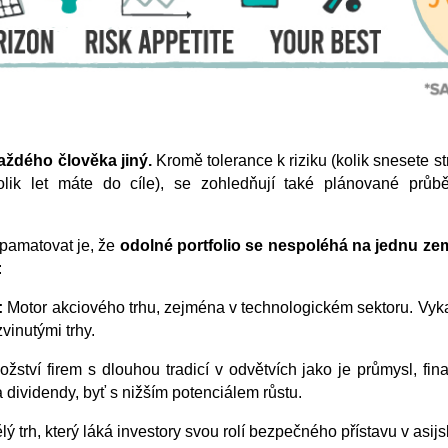
každého člověka jiný.
Kromě tolerance k riziku (kolik snesete st
olik let máte do cíle), se zohledňují také plánované prů
 pamatovat je, že
odolné portfolio se nespoléhá na jednu zem
:
:
Motor akciového trhu, zejména v technologickém sektoru. Vykaz
vinutými trhy.
žství firem s dlouhou tradicí v odvětvích jako je průmysl, fi
u a dividendy, byť s nižším potenciálem růstu.
lý trh, který láká investory svou rolí bezpečného přístavu v asij