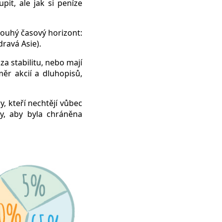
pit, ale jak si peníze
louhý časový horizont:
dravá Asie).
 za stabilitu, nebo mají
měr akcií a dluhopisů,
y, kteří nechtějí vůbec
ny, aby byla chráněna