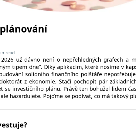
 plánování
in read
e 2026 už dávno není o nepřehledných grafech a ma
čeným tipem dne“. Díky aplikacím, které nosíme v kap
budování solidního finančního polštáře nepotřebuje
doktorát z ekonomie. Stačí pochopit pár základních
žet se investičního plánu. Právě ten bohužel lidem ča
, ale hazardujete. Pojďme se podívat, co má takový p
vestuje?