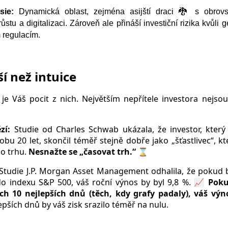
Asie:
Dynamická oblast, zejména asijští draci 🐉 s obrov
tu a digitalizaci. Zároveň ale přináší investiční rizika kvůli g
 regulacím.
ší než intuice
 je Váš pocit z nich. Největším nepřítele investora nejsou 
ězí:
Studie od Charles Schwab ukázala, že investor, který 
bu 20 let, skončil téměř stejně dobře jako „šťastlivec“, k
no trhu.
Nesnažte se „časovat trh.“ ⌛
Studie J.P. Morgan Asset Management odhalila, že pokud b
 do indexu S&P 500, váš roční výnos by byl 9,8 %. 📈
Poku
h 10 nejlepších dnů (těch, kdy grafy padaly), váš výno
pších dnů by váš zisk srazilo téměř na nulu.