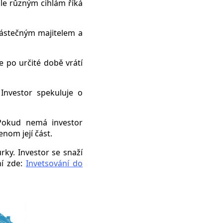
hle různým cihlám říká
částečným majitelem a
že po určité době vrátí
Investor spekuluje o
Pokud nemá investor
nom její část.
rky. Investor se snaží
ní zde:
Invetsování do