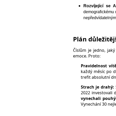
Rozvíjející se 
demografickému růs
nepředvídatelným
Plán důležitěj
Číslům je jedno, jaký
emoce. Proto:
Pravidelnost vít
každý měsíc po do
trefit absolutní d
Strach je drahý:
2022 investovali
vynechali pouhýc
Vynechání 30 nejle