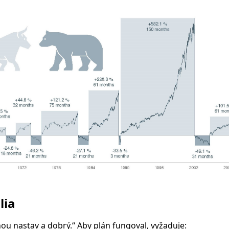
lia
nou nastav a dobrý.“ Aby plán fungoval, vyžaduje: