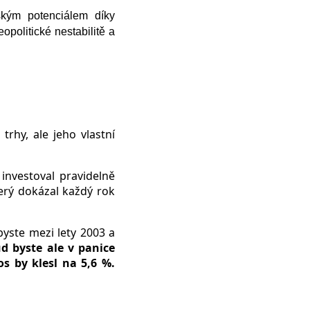
ským potenciálem díky
eopolitické nestabilitě a
trhy, ale jeho vlastní
investoval pravidelně
terý dokázal každý rok
yste mezi lety 2003 a
d byste ale v panice
s by klesl na 5,6 %.