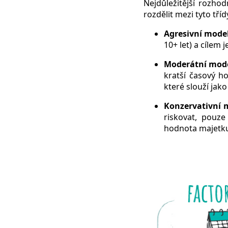
Nejdůležitější rozhod
rozdělit mezi tyto tříd
Agresivní mode
10+ let) a cílem 
Moderátní mod
kratší časový ho
které slouží jako 
Konzervativní 
riskovat, pouze
hodnota majetku,