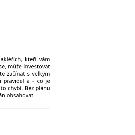
kléřích, kteří vám
se, může investovat
te začínat s velkým
 pravidel a – co je
sto chybí. Bez plánu
lán obsahovat.