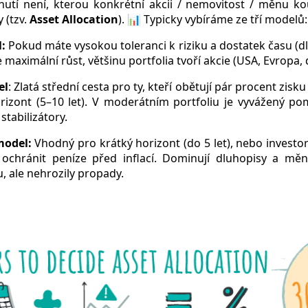
nutí není, kterou konkrétní akcii / nemovitost / měnu kou
y (tzv.
Asset Allocation
). 📊 Typicky vybíráme ze tří modelů:
l:
Pokud máte vysokou toleranci k riziku a dostatek času (d
je maximální růst, většinu portfolia tvoří akcie (USA, Evropa, 
el
: Zlatá střední cesta pro ty, kteří obětují pár procent zisku
rizont (5–10 let). V moderátním portfoliu je vyvážený po
stabilizátory.
model:
Vhodný pro krátký horizont (do 5 let), nebo investor
 ochránit peníze před inflací. Dominují dluhopisy a mě
 ale nehrozily propady.