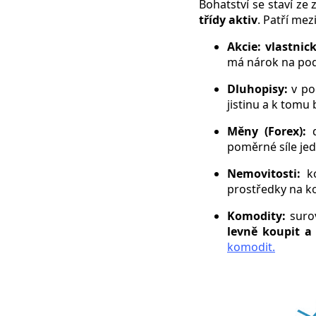
Bohatství se staví ze
třídy aktiv
. Patří mez
Akcie: vlastnic
má nárok na podí
Dluhopisy:
v p
jistinu a k tomu
Měny (Forex):
poměrné síle je
Nemovitosti:
k
prostředky na ko
Komodity:
surov
levně koupit a
komodit.