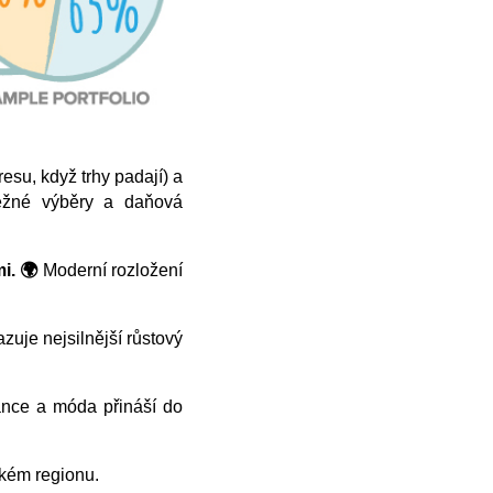
resu, když trhy padají) a
běžné výběry a daňová
i. 🌍
Moderní rozložení
uje nejsilnější růstový
nance a móda přináší do
ském regionu.